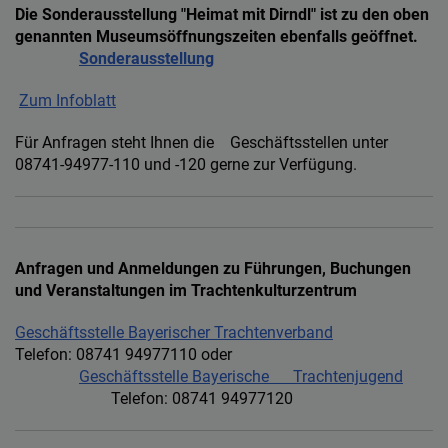
Diese Website nutzt Matomo Analytics für die Auswertung der
Die Sonderausstellung "Heimat mit Dirndl" ist zu den oben
Seitenaufrufe als Statistik. Die hierdurch gespeicherten Daten werden
genannten Museumsöffnungszeiten ebenfalls geöffnet.
ausschließlich auf unseren eigenen Servern gespeichert. Eine
Sonderausstellung
Übertragung an Dritte erfolgt nicht. Wir verwenden die Funktion
AnonymizeIP zur Anonymisierung Ihrer IP-Adresse, so dass diese gekürzt
wird und nicht mehr Ihrem Besuch auf unserer Internetseite zugeordnet
Zum Infoblatt
werden kann.
Für Anfragen steht Ihnen die Geschäftsstellen unter
YouTube / Vimeo
08741-94977-110 und -120 gerne zur Verfügung.
Videos werden über die Plattformen YouTube oder Vimeo eingebunden.
Wir nutzen YouTube im erweiterten Datenschutzmodus. Dieser Modus
bewirkt laut YouTube, dass YouTube keine Informationen über die
Besucher auf dieser Website speichert, bevor diese sich das Video
ansehen.
Anfragen und Anmeldungen zu Führungen, Buchungen
und Veranstaltungen im Trachtenkulturzentrum
Eingebundene Inhalte
Optional sind externe Inhalte auf den Seiten dieser Website
Geschäftsstelle Bayerischer Trachtenverband
eingebunden. Das können Kartendienste wie z.B. Google Maps sein
Telefon: 08741 94977110 oder
oder auch Anwendungen einer externen Website.
Geschäftsstelle Bayerische Trachtenjugend
Telefon: 08741 94977120