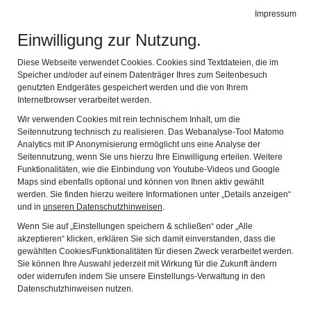
Trachtenkulturmuseum
Impressum
Navig
Holzhausen
Einwilligung zur Nutzung.
Diese Webseite verwendet Cookies. Cookies sind Textdateien, die im
Speicher und/oder auf einem Datenträger Ihres zum Seitenbesuch
genutzten Endgerätes gespeichert werden und die von Ihrem
Internetbrowser verarbeitet werden.
Wir verwenden Cookies mit rein technischem Inhalt, um die
Seitennutzung technisch zu realisieren. Das Webanalyse-Tool Matomo
Analytics mit IP Anonymisierung ermöglicht uns eine Analyse der
Seitennutzung, wenn Sie uns hierzu Ihre Einwilligung erteilen. Weitere
Mit dem Auto in das
Funktionalitäten, wie die Einbindung von Youtube-Videos und Google
Trachtenkulturmuseum
Maps sind ebenfalls optional und können von Ihnen aktiv gewählt
werden. Sie finden hierzu weitere Informationen unter „Details anzeigen“
Angaben für das Navigationsgerät: 84144 Geisenhausen,
und in
unseren Datenschutzhinweisen
.
Holzhausen 1
Wenn Sie auf „Einstellungen speichern & schließen“ oder „Alle
akzeptieren“ klicken, erklären Sie sich damit einverstanden, dass die
Sie haben die Einwilligung zur Nutzung von eingebundenen
gewählten Cookies/Funktionalitäten für diesen Zweck verarbeitet werden.
externen Inhalten auf dieser Website noch nicht erteilt.
Sie können Ihre Auswahl jederzeit mit Wirkung für die Zukunft ändern
oder widerrufen indem Sie unsere Einstellungs-Verwaltung in den
Datenschutzhinweisen nutzen.
Inhalte anzeigen