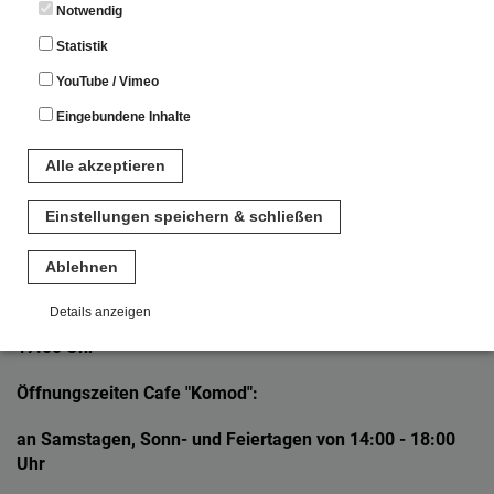
Notwendig
Statistik
Anfahrt mit der Bahn: Landshut Hauptbahnhof, umsteigen
YouTube / Vimeo
in die Regionalbahn (Richtung Salzburg) bis Geisenhausen.
Eingebundene Inhalte
Fahrplan Regionalbahn:
Alle akzeptieren
Einstellungen speichern & schließen
Ablehnen
Öffnungszeiten Museum:
Details anzeigen
Sa/So von 12:00 - 17:00 Uhr Feiertage 12:00 -
17:00 Uhr
Notwendig
Diese Cookies sind für den Betrieb der Seite unbedingt notwendig.
Öffnungszeiten Cafe "Komod":
Hierbei werden keinerlei personenbezogenen Daten gespeichert.
Lediglich eine anonyme Session-ID wird hinterlegt.
an Samstagen, Sonn- und Feiertagen von 14:00 - 18:00
Uhr
Statistik