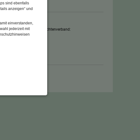
ps sind ebenfalls
tails anzeigen“ und
damit einverstanden,
eldung für Führung unter:
wahl jederzeit mit
chäftsstelle Bayerischer Trachtenverband:
enschutzhinweisen
741/ 94977-110
enbezogenen Daten
 gespeicherten Daten
cht. Wir verwenden
 mehr Ihrem Besuch