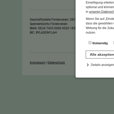
Einwilligung erteil
optional und können 
in
unseren Datensc
Wenn Sie auf „Einste
Geschäftsstelle Förderverein: 08741/ 94977-170
dass die gewählten C
Spendenkonto Förderverein
Wirkung für die Zuk
IBAN: DE24 7435 0000 0020 1830 62
BIC: BYLADEM1LAH
nutzen.
Notwendig
Alle akzeptie
Impressum
|
Datenschutz
Details anzeige
Notwendig
Diese Cookies sind 
gespeichert. Ledigli
Statistik
Diese Website nutzt 
werden ausschließli
die Funktion Anonym