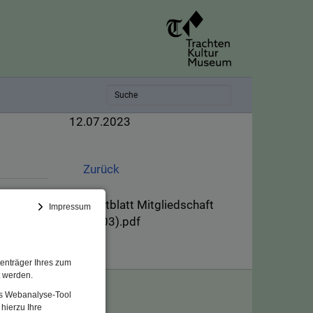
12.07.2023
Zurück
n e.V.
Faltblatt Mitgliedschaft
Impressum
(003).pdf
enträger Ihres zum
t werden.
Das Webanalyse-Tool
hierzu Ihre