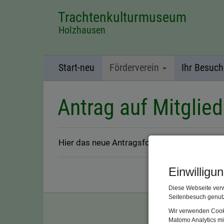
Trachtenkulturmuseum
Holzhausen
Start-neu
Förderverein
Ihr Besuch
Antrag auf Mitglie
Hier das neue Antragsformular für eine Mit
Einwilligu
Diese Webseite verw
Seitenbesuch genutz
Wir verwenden Cooki
Matomo Analytics mi