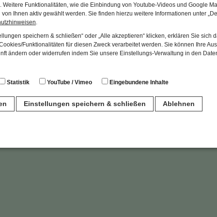
en. Weitere Funktionalitäten, wie die Einbindung von Youtube-Videos und Google Ma
von Ihnen aktiv gewählt werden. Sie finden hierzu weitere Informationen unter „De
hutzhinweisen
.
llungen speichern & schließen“ oder „Alle akzeptieren“ klicken, erklären Sie sich 
Bayerischer Trachtenverband e.V.
Anm
ookies/Funktionalitäten für diesen Zweck verarbeitet werden. Sie können Ihre Aus
Ges
Museen in Bayern
unft ändern oder widerrufen indem Sie unsere Einstellungs-Verwaltung in den Dat
08
Geschäftsstelle Bayerischer Trachtenverband
Geschäftsstelle Förderverein
Statistik
YouTube / Vimeo
Eingebundene Inhalte
ren
Einstellungen speichern & schließen
Ablehnen
n
für den Betrieb der Seite unbedingt notwendig. Hierbei werden keinerlei person
ch eine anonyme Session-ID wird hinterlegt.
Matomo Analytics für die Auswertung der Seitenaufrufe als Statistik. Die hierdurch
ch auf unseren eigenen Servern gespeichert. Eine Übertragung an Dritte erfolgt ni
izeIP zur Anonymisierung Ihrer IP-Adresse, so dass diese gekürzt wird und nicht