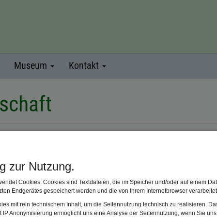
Museum
Kontakt
dschaft
gliedschaft im Förderverein Trachtenkulturzentrum Holzhause
ng zur Nutzung.
endet Cookies. Cookies sind Textdateien, die im Speicher und/oder auf einem Dat
ten Endgerätes gespeichert werden und die von Ihrem Internetbrowser verarbeite
es mit rein technischem Inhalt, um die Seitennutzung technisch zu realisieren. 
t IP Anonymisierung ermöglicht uns eine Analyse der Seitennutzung, wenn Sie uns 